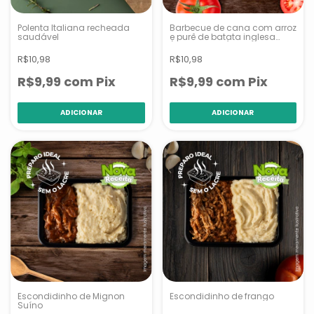
Polenta Italiana recheada
Barbecue de cana com arroz
saudável
e purê de batata inglesa
(Nova receita)
R$10,98
R$10,98
R$9,99
com
Pix
R$9,99
com
Pix
Escondidinho de Mignon
Escondidinho de frango
Suíno