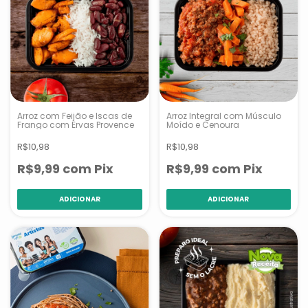
Arroz com Feijão e Iscas de
Arroz Integral com Músculo
Frango com Ervas Provence
Moído e Cenoura
R$10,98
R$10,98
R$9,99
com
Pix
R$9,99
com
Pix