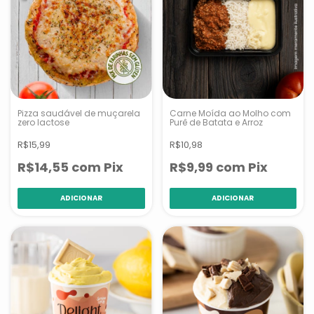
Pizza saudável de muçarela
Carne Moída ao Molho com
zero lactose
Purê de Batata e Arroz
R$15,99
R$10,98
R$14,55
com
Pix
R$9,99
com
Pix