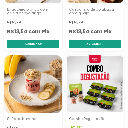
Brigadeiro branco com
Casadinho de goiabada
geléia de morango
com queijo
R$14,99
R$14,99
R$13,64
com
Pix
R$13,64
com
Pix
Suflê de banana
Combo Degustação
-
6
%
OFF
R$13,99