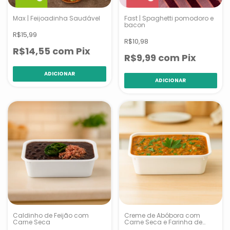
Max | Feijoadinha Saudável
Fast | Spaghetti pomodoro e
bacon
R$15,99
R$10,98
R$14,55
com
Pix
R$9,99
com
Pix
Caldinho de Feijão com
Creme de Abóbora com
Carne Seca
Carne Seca e Farinha de
Tapioca