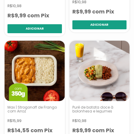
R$10,98
R$10,98
R$9,99
com
Pix
R$9,99
com
Pix
Max | Strogonoff de Frango
Purê de batata doce à
com Arroz
bolonhesa e legumes
R$15,99
R$10,98
R$14,55
com
Pix
R$9,99
com
Pix