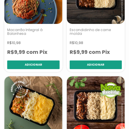
Macarrão Integral à
Escondidinho de carne
Bolonhesa
moída
R$10,98
R$10,98
R$9,99
com
Pix
R$9,99
com
Pix