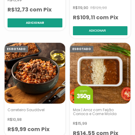
R$119,90
R$126,98
R$12,73
com
Pix
R$109,11
com
Pix
ADICIONAR
ESGOTADO
ESGOTADO
Carreteiro Saudável
Max | Arroz com Feijão
Carioca e Carne Moída
R$10,98
R$15,99
R$9,99
com
Pix
R$14,55
com
Pix