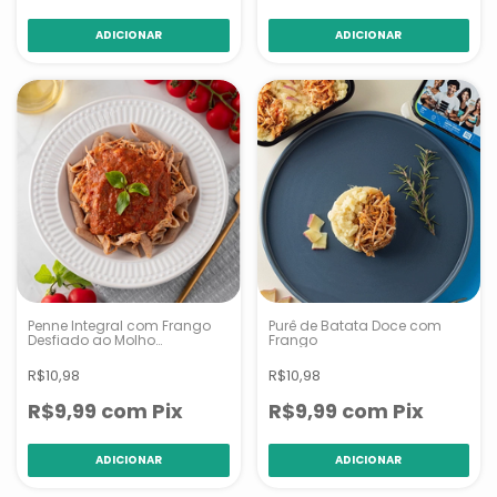
Penne Integral com Frango
Purê de Batata Doce com
Desfiado ao Molho
Frango
Pomodoro
R$10,98
R$10,98
R$9,99
com
Pix
R$9,99
com
Pix