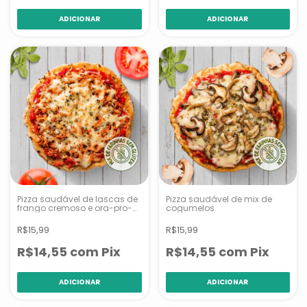
Pizza saudável de lascas de
Pizza saudável de mix de
frango cremoso e ora-pro-
cogumelos
nóbis
R$15,99
R$15,99
R$14,55
com
Pix
R$14,55
com
Pix