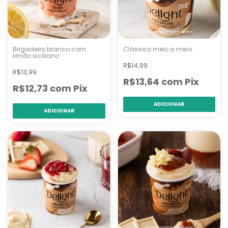
Brigadeiro branco com
Clássico meio a meio
limão siciliano
R$14,99
R$13,99
R$13,64
com
Pix
R$12,73
com
Pix