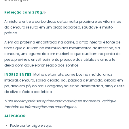
Refeição com 270g.
✨
A mistura entre o carboidrato certo, muita proteína e as vitaminas
da cenoura resulta em um prato saboroso, saudável e muito
prático.
Além da proteína encontrada na carne, o arroz integral é fonte de
fibras que auxiliam no estímulo dos movimentos do intestino, e a
cenoura, um legume rico em nutrientes que auxiliam na perda de
peso, previne o envelhecimento precoce das células e ainda te
deixa com aquele bronzeado dos sonhos.
INGREDIENTES:
Molho de tomate, carne bovina moída, arroz
integral, cenoura, salsa, cebola, sal, páprica
defumada, cebola em
pó, alho em pó, colorau, orégano, salsinha desidratada, alho, azeite
de oliva e ácido
ascórbico.
*Esta receita pode ser aprimorada a qualquer momento. verifique
também as informações nas embalagens.
ALÉRGICOS:
Pode conter trigo e soja;