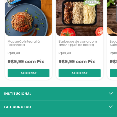
Macarrão Integral à
Barbecue de cana com
Esco
Bolonhesa
arroz e purê de batata
Suí
inglesa (Nova receita)
R$10,98
R$10,98
R$10
R$9,99
com
Pix
R$9,99
com
Pix
R$
INSTITUCIONAL
FALE CONOSCO